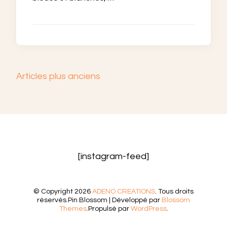
Navigation
Articles plus anciens
des
articles
[instagram-feed]
© Copyright 2026
ADENO CREATIONS
. Tous droits
réservés.
Pin Blossom | Développé par
Blossom
Themes
.Propulsé par
WordPress
.