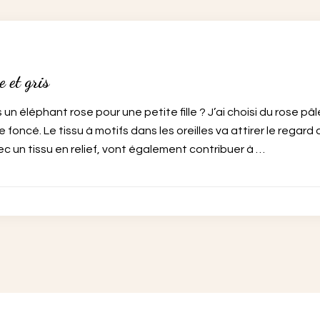
 et gris
 un éléphant rose pour une petite fille ? J’ai choisi du rose p
se foncé. Le tissu à motifs dans les oreilles va attirer le regar
 un tissu en relief, vont également contribuer à …